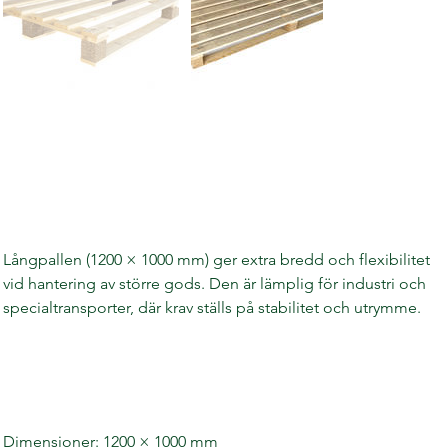
Långpall
Pris
40,00 kr
Långpallen (1200 × 1000 mm) ger extra bredd och flexibilitet 
vid hantering av större gods. Den är lämplig för industri och 
specialtransporter, där krav ställs på stabilitet och utrymme.
Produktspecifikation
Dimensioner: 1200 × 1000 mm