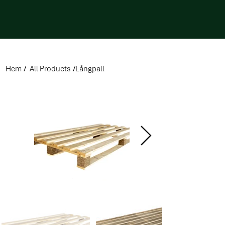
Hem
/
All Products
/
Långpall