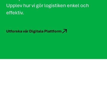
Upplev hur vi gör logistiken enkel och
effektiv.
Utforska vår Digitala Plattform
Vad är pallpooling?
SmartReturs pallpoolningssystem är
ett smartare och mer hållbart sätt att
transportera varor på. Istället för att