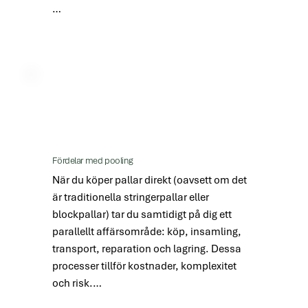
Operationell effektivitet: Med 
standardiserade, pålitliga pallar minimerar 
du stillestånd, anpassar dig till 
automatisering och reducerar skador på 
varor och utrustning.

Hållbarhet: Uppnå dina klimat- och ESG-
mål genom återanvändning, minskat 
Fördelar med pooling
träanvändande, effektiv pallhantering och 
När du köper pallar direkt (oavsett om det 
färre avfall.

är traditionella stringerpallar eller 
blockpallar) tar du samtidigt på dig ett 
Fokus på kärnverksamheten: Frigör ditt 
parallellt affärsområde: köp, insamling, 
team från administration av pallresurser, 
transport, reparation och lagring. Dessa 
så att de kan skapa värde i dina 
processer tillför kostnader, komplexitet 
kärnprocesser inom supply chain.
och risk.
