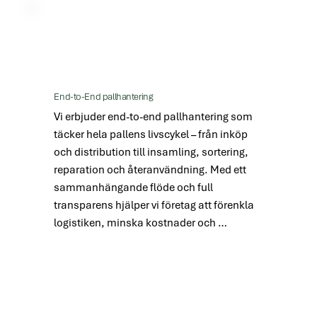
Pooling är inte bara enklare – det stödjer 
också hållbarhet genom att minska 
träanvändning, eliminera spill och 
optimera pallarnas cirkulation.
End-to-End pallhantering
Vi erbjuder end-to-end pallhantering som 
täcker hela pallens livscykel – från inköp 
och distribution till insamling, sortering, 
reparation och återanvändning. Med ett 
sammanhängande flöde och full 
transparens hjälper vi företag att förenkla 
logistiken, minska kostnader och 
säkerställa en mer hållbar användning av 
resurser. Resultatet är bättre kontroll, 
mindre spill och en pallhantering som 
fungerar effektivt – från första leverans till 
nästa användning.