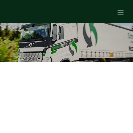
Pooling-lösningar med
SmartRetur
Hos SmartRetur tror vi på smartare,
hållbar och kostnadseffektiv logistik.
Vår pallpooling-lösning tar bort
ansvaret för att äga, administrera och