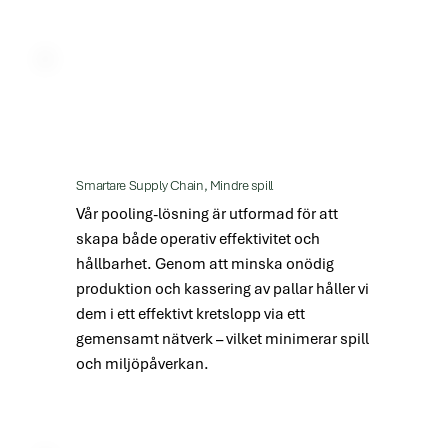
Genom att välja en pooling-tjänst överlåter 
du dessa ansvarsområden till ett 
specialiserat nätverk.

Fördelarna inkluderar:

Inga stora investeringar i köp av pallar.

Smartare Supply Chain, Mindre spill
Vår pooling-lösning är utformad för att 
Ingen planering eller genomförande av 
skapa både operativ effektivitet och 
returlogistik för insamling av tomma pallar.

hållbarhet. Genom att minska onödig 
produktion och kassering av pallar håller vi 
Inga reparationsdepåer, inget lager av 
dem i ett effektivt kretslopp via ett 
skadade pallar och inget överflödigt lager 
gemensamt nätverk – vilket minimerar spill 
under perioder med låg aktivitet.

och miljöpåverkan.
Fokus kan flyttas från pallhantering till din 
kärnverksamhet.
