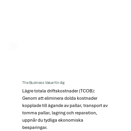
returnera pallar – och omvandlar det
till en mer smidig och robust supply
chain-plattform.
The Business Value för dig
Lägre totala driftskostnader (TCOB): 
Genom att eliminera dolda kostnader 
kopplade till ägande av pallar, transport av 
tomma pallar, lagring och reparation, 
uppnår du tydliga ekonomiska 
besparingar.
