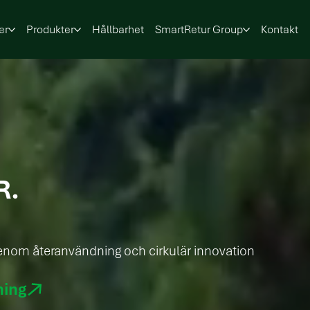
er
Produkter
Hållbarhet
SmartRetur Group
Kontakt
R.
genom återanvändning och cirkulär innovation
ning